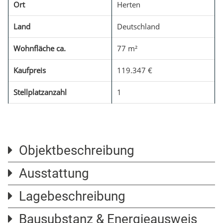
Ort
Herten
Land
Deutschland
Wohnfläche ca.
77 m²
Kaufpreis
119.347 €
Stellplatzanzahl
1
Objektbeschreibung
Ausstattung
Diese charmante 3-Zimmer-Wohnung befindet sich
im 4. Obergeschoss eines gepflegten
Lagebeschreibung
Parkettboden
Mehrfamilienhauses mit Aufzug auf einem
PVC Fenster Bj. 1981
Bausubstanz & Energieausweis
Erbbaurechtsgrundstück. Auf einer Wohnfläche von
Herten - Backumer-Tal