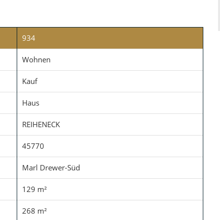
934
Wohnen
Kauf
Haus
REIHENECK
45770
Marl Drewer-Süd
129 m²
268 m²