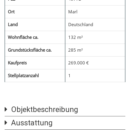
Ort
Marl
Land
Deutschland
Wohnfläche ca.
132 m²
Grundstücksfläche ca.
285 m²
Kaufpreis
269.000 €
Stellplatzanzahl
1
Objektbeschreibung
Ausstattung
Willkommen in Ihrem neuen Zuhause – einer