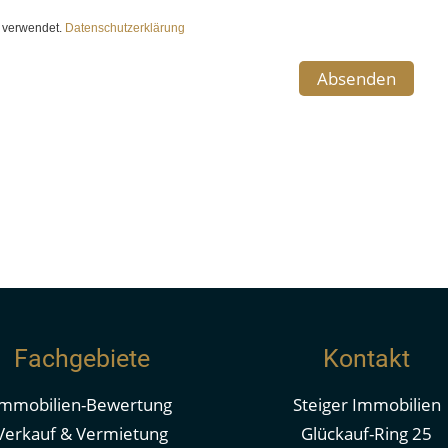
e verwendet.
Datenschutzerklärung
teilten Informationen; eine Haftung für deren
 deshalb nicht übernehmen. Die Zwischenverwertung
 für Sie bestimmt und entsprechend vertraulich zu
lichtet Sie, uns den Schaden der entgangenen
htsberatung im Sinne des deutschen
ündlich oder schriftlich beschriebene Lösung, dient
 unternehmerischen Möglichkeiten inkl. Chancen &
Fachgebiete
Kontakt
Immobilien-Bewertung
Steiger Immobilien
Verkauf & Vermietung
Glückauf-Ring 25