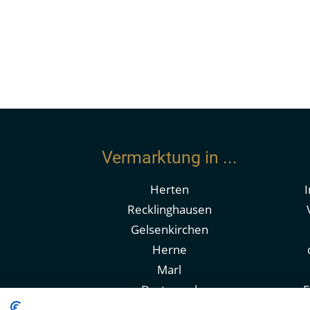
Unsere Angebotsangaben basieren auf uns er
Richtigkeit und Vollständigkeit können wir
behalten wir uns vor. Unser Angebot ist nur
behandeln. Eine unbefugte Weitergabe verpf
Provision zu ersetzen.
KEINE STEUER- ODER RECHTSBERATUNG
Unsere Beratung ist keine Steuer- oder Rec
Rechtsberatungsgesetzes (RBerG) und jede m
Vermarktung in ...
lediglich zur ausführlichen Darstellung der
Risiken.
Herten
Recklinghausen
Gelsenkirchen
Herne
Marl
Dortmund
E