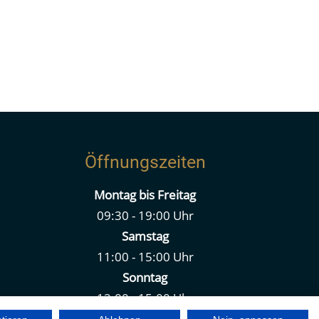
Öffnungszeiten
Montag bis Freitag
09:30 - 19:00 Uhr
Samstag
11:00 - 15:00 Uhr
Sonntag
12:00 - 15:00 Uhr
n.de
Feiertags geschlossen