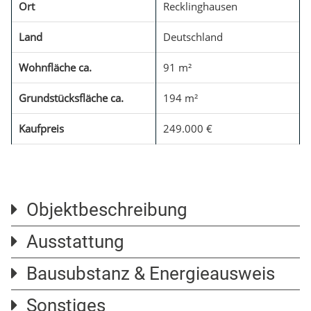
Ort
Recklinghausen
Land
Deutschland
Wohnfläche ca.
91 m²
Grundstücksfläche ca.
194 m²
Kaufpreis
249.000 €
Objektbeschreibung
Ausstattung
Einziehen und Wohlfühlen! Ihr neues Zuhause wartet
auf Sie!
Bausubstanz & Energieausweis
Ausgebauter Dachboden
Ausgebauter Keller
Sonstiges
Zum Verkauf steht ein hochwertig saniertes