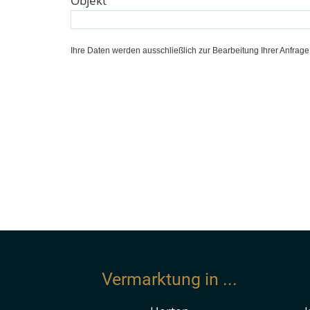
Objekt
ist als unverbindliche Information zu verst
werden. Rechtskräftig ist ausschließlich der
Ihre Daten werden ausschließlich zur Bearbeitung Ihrer Anfrag
RECHTSHINWEIS
Die Zwischenverwertung behalten wir uns vo
entsprechend vertraulich zu behandeln. Eine
Schaden der entgangenen Provision zu erse
KEINE STEUER- ODER RECHTSBERATUNG
Unsere Beratung ist keine Steuer- oder Rec
Rechtsberatungsgesetzes (RBerG) und jede m
lediglich zur ausführlichen Darstellung der
Risiken.
Vermarktung in ...