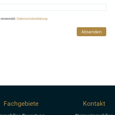
ehen und kann nicht als Rechtsgrundlage herangezogen
 notariell abgeschlossene Kaufvertrag.
e verwendet.
Datenschutzerklärung
r. Unser Angebot ist nur für Sie bestimmt und
 unbefugte Weitergabe verpflichtet Sie, uns den
tzen.
htsberatung im Sinne des deutschen
ündlich oder schriftlich beschriebene Lösung, dient
 unternehmerischen Möglichkeiten inkl. Chancen &
Fachgebiete
Kontakt