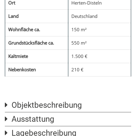
Ort
Herten-Disteln
Land
Deutschland
Wohnfläche ca.
150 m²
Grundstücksfläche ca.
550 m²
Kaltmiete
1.500 €
Nebenkosten
210 €
Objektbeschreibung
Ausstattung
Traumhaftes Einfamilienhaus nach Renovierung zur
Vermietung - mit Terrasse, Balkon, Garten und
Lagebeschreibung
Badezimmer im Keller mit ebenerdiger Dusche und