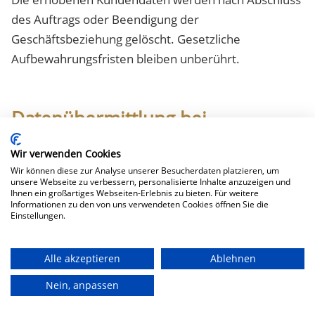
des Auftrags oder Beendigung der
Geschäftsbeziehung gelöscht. Gesetzliche
Aufbewahrungsfristen bleiben unberührt.
Datenübermittlung bei
Vertragsschluss für
Wir verwenden Cookies
Dienstleistungen und digitale
Wir können diese zur Analyse unserer Besucherdaten platzieren, um
Inhalte
unsere Webseite zu verbessern, personalisierte Inhalte anzuzeigen und
Ihnen ein großartiges Webseiten-Erlebnis zu bieten. Für weitere
Informationen zu den von uns verwendeten Cookies öffnen Sie die
Wir übermitteln personenbezogene Daten an Dritte
Einstellungen.
nur dann, wenn dies im Rahmen der
Vertragsabwicklung notwendig ist, etwa an das mit
Alle akzeptieren
Ablehnen
der Zahlungsabwicklung beauftragte Kreditinstitut.
Nein, anpassen