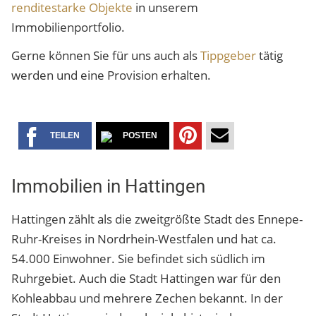
renditestarke Objekte
in unserem
Immobilienportfolio.
Gerne können Sie für uns auch als
Tippgeber
tätig
werden und eine Provision erhalten.
TEILEN
POSTEN
TEILEN
PER
AUF
MAIL
Immobilien in Hattingen
PINTEREST
VERSENDEN
Hattingen zählt als die zweitgrößte Stadt des Ennepe-
Ruhr-Kreises in Nordrhein-Westfalen und hat ca.
54.000 Einwohner. Sie befindet sich südlich im
Ruhrgebiet. Auch die Stadt Hattingen war für den
Kohleabbau und mehrere Zechen bekannt. In der