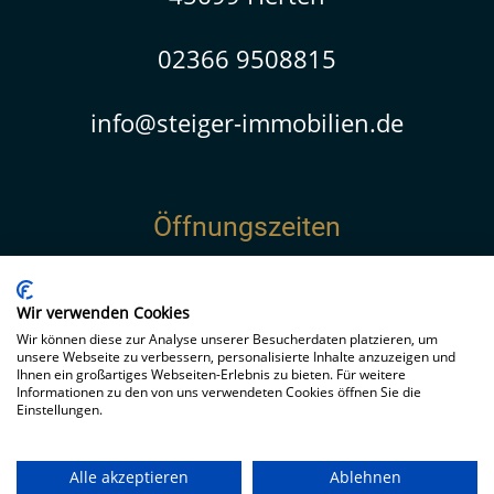
02366 9508815
info@steiger-immobilien.de
Öffnungszeiten
Montag bis Freitag
09:30 - 19:00 Uhr
Wir verwenden Cookies
Samstag
Wir können diese zur Analyse unserer Besucherdaten platzieren, um
unsere Webseite zu verbessern, personalisierte Inhalte anzuzeigen und
11:00 - 15:00 Uhr
Ihnen ein großartiges Webseiten-Erlebnis zu bieten. Für weitere
Informationen zu den von uns verwendeten Cookies öffnen Sie die
Sonntag
Einstellungen.
12:00 - 15:00 Uhr
Feiertags geschlossen
Alle akzeptieren
Ablehnen